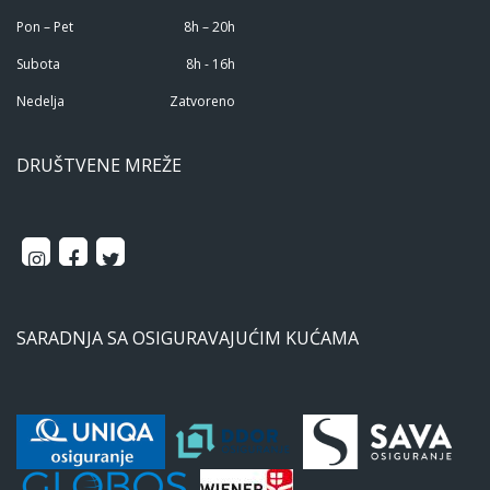
Pon – Pet
8h – 20h
Subota
8h - 16h
Nedelja
Zatvoreno
DRUŠTVENE MREŽE
SARADNJA SA OSIGURAVAJUĆIM KUĆAMA