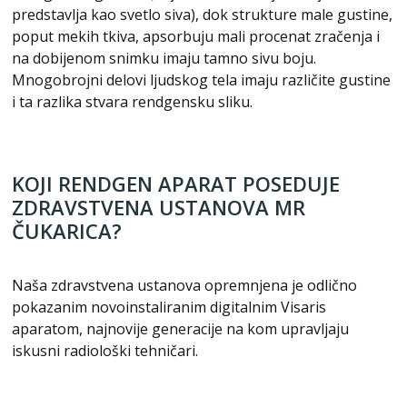
predstavlja kao svetlo siva), dok strukture male gustine,
poput mekih tkiva, apsorbuju mali procenat zračenja i
na dobijenom snimku imaju tamno sivu boju.
Mnogobrojni delovi ljudskog tela imaju različite gustine
i ta razlika stvara rendgensku sliku.
KOJI RENDGEN APARAT POSEDUJE
ZDRAVSTVENA USTANOVA MR
ČUKARICA?
Naša zdravstvena ustanova opremnjena je odlično
pokazanim novoinstaliranim digitalnim Visaris
aparatom, najnovije generacije na kom upravljaju
iskusni radiološki tehničari.