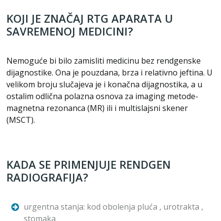
KOJI JE ZNAČAJ RTG APARATA U
SAVREMENOJ MEDICINI?
Nemoguće bi bilo zamisliti medicinu bez rendgenske
dijagnostike. Ona je pouzdana, brza i relativno jeftina. U
velikom broju slučajeva je i konačna dijagnostika, a u
ostalim odlična polazna osnova za imaging metode-
magnetna rezonanca (MR) ili i multislajsni skener
(MSCT).
KADA SE PRIMENJUJE RENDGEN
RADIOGRAFIJA?
urgentna stanja: kod obolenja pluća , urotrakta ,
stomaka