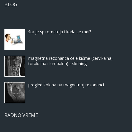
BLOG
šta je spirometrija i kada se radi?
magnetna rezonanca cele kičme (cervikalna,
torakalna i lumbalna) - skrining
pregled kolena na magnetnoj rezonanci
RADNO VREME