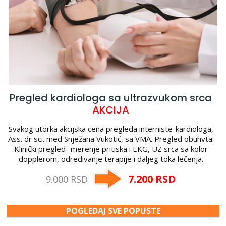
Pregled kardiologa sa ultrazvukom srca
AKCIJA
Svakog utorka akcijska cena pregleda interniste-kardiologa,
Ass. dr sci. med Snježana Vukotić, sa VMA. Pregled obuhvta:
Klinički pregled- merenje pritiska i EKG, UZ srca sa kolor
dopplerom, određivanje terapije i daljeg toka lečenja.
7.200 RSD
9.000 RSD
POGLEDAJ SVE POPUSTE