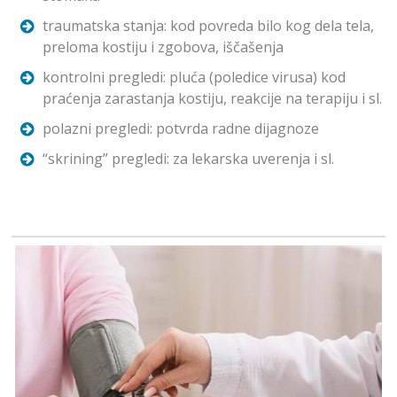
traumatska stanja: kod povreda bilo kog dela tela,
preloma kostiju i zgobova, iščašenja
kontrolni pregledi: pluća (poledice virusa) kod
praćenja zarastanja kostiju, reakcije na terapiju i sl.
polazni pregledi: potvrda radne dijagnoze
“skrining” pregledi: za lekarska uverenja i sl.