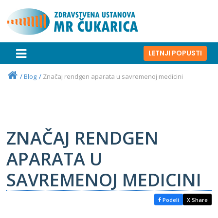
LETNJI POPUSTI
Blog
Značaj rendgen aparata u savremenoj medicini
ZNAČAJ RENDGEN
APARATA U
SAVREMENOJ MEDICINI
Podeli
X Share