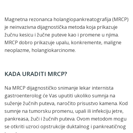
Magnetna rezonanca holangiopankreatografija (MRCP)
je neinvazivna dijagnostička metoda koja prikazuje
žučnu kesicu i žučne puteve kao i promene u njima.
MRCP dobro prikazuje upalu, konkremente, maligne
neoplazme, holangiokarcinome.
KADA URADITI MRCP?
Na MRCP dijagnostičko snimanje lekar internista
gastroenterolog će Vas uputiti ukoliko sumnja na
suženje žučnih puteva, naročito prisustvo kamena. Kod
sumnje na tumorsku promenu, upali ili infekciju jetre,
pankreasa, žuči i žučnih puteva. Ovom metodom mogu
se otkriti uzroci opstrukcije duktalnog i pankreatičnog