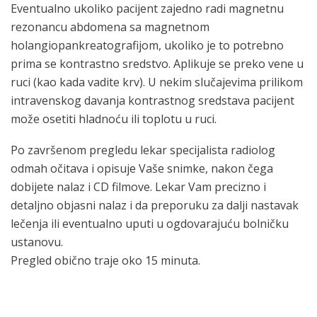
Eventualno ukoliko pacijent zajedno radi magnetnu
rezonancu abdomena sa magnetnom
holangiopankreatografijom, ukoliko je to potrebno
prima se kontrastno sredstvo. Aplikuje se preko vene u
ruci (kao kada vadite krv). U nekim slučajevima prilikom
intravenskog davanja kontrastnog sredstava pacijent
može osetiti hladnoću ili toplotu u ruci.
Po završenom pregledu lekar specijalista radiolog
odmah očitava i opisuje Vaše snimke, nakon čega
dobijete nalaz i CD filmove. Lekar Vam precizno i
detaljno objasni nalaz i da preporuku za dalji nastavak
lečenja ili eventualno uputi u ogdovarajuću bolničku
ustanovu.
Pregled obično traje oko 15 minuta.