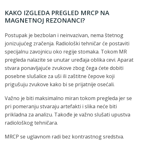
KAKO IZGLEDA PREGLED MRCP NA
MAGNETNOJ REZONANCI?
Postupak je bezbolan i neinvazivan, nema štetnog
jonizujućeg zračenja. Radiološki tehničar će postaviti
specijalnu zavojnicu oko regije stomaka. Tokom MR
pregleda nalazite se unutar uređaja oblika cevi. Aparat
stvara ponavljajuće zvukove zbog čega ćete dobiti
posebne slušalice za uši ili zaštitne čepove koji
prigušuju zvukove kako bi se prijatnije osećali.
Važno je biti maksimalno miran tokom pregleda jer se
pri pomeranju stvaraju artefakti i slika neće biti
prikladna za analizu. Takođe je važno slušati upustva
radiološkog tehničara.
MRCP se uglavnom radi bez kontrastnog sredstva.