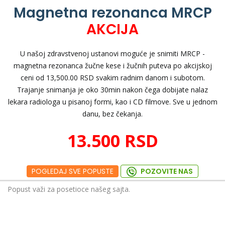
Magnetna rezonanca MRCP
AKCIJA
U našoj zdravstvenoj ustanovi moguće je snimiti MRCP -
magnetna rezonanca žučne kese i žučnih puteva po akcijskoj
ceni od 13,500.00 RSD svakim radnim danom i subotom.
Trajanje snimanja je oko 30min nakon čega dobijate nalaz
lekara radiologa u pisanoj formi, kao i CD filmove. Sve u jednom
danu, bez čekanja.
13.500 RSD
POGLEDAJ SVE POPUSTE
POZOVITE NAS
Popust važi za posetioce našeg sajta.