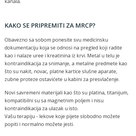
kanala.
KAKO SE PRIPREMITI ZA MRCP?
Obavezno sa sobom ponesite svu medicinsku
dokumentaciju koja se odnosi na pregled koji radite
kao i nalaze uree i kreatinina iz krvi. Metal u telu je
kontraindikacija za snimanje, a metalne predmete kao
što su nakit, novac, platne kartice slušne aparate,
zubne proteze ostavićete u kabini za presvlačenje.
Novi savremeni materijali kao što su platina, titanijum,
kompatibilni su sa magnetnim poljem i nisu
kontraindikacija za ulazak u isto.
Vašu terapiju - lekove koje pijete slobodno možete
popiti i normalno možete jesti.