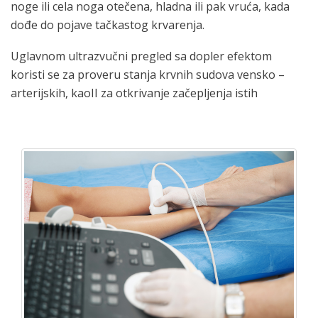
noge ili cela noga otečena, hladna ili pak vruća, kada
dođe do pojave tačkastog krvarenja.
Uglavnom ultrazvučni pregled sa dopler efektom
koristi se za proveru stanja krvnih sudova vensko –
arterijskih, kaoII za otkrivanje začepljenja istih