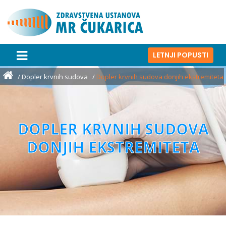
LETNJI POPUSTI
Dopler krvnih sudova
Dopler krvnih sudova donjih ekstremiteta
DOPLER KRVNIH SUDOVA
DONJIH EKSTREMITETA