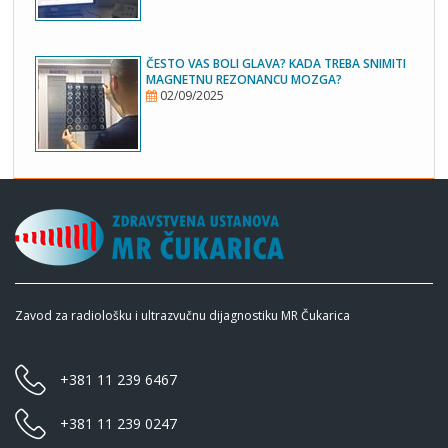
ČESTO VAS BOLI GLAVA? KADA TREBA SNIMITI
MAGNETNU REZONANCU MOZGA?
02/09/2025
Zavod za radiološku i ultrazvučnu dijagnostiku MR Čukarica
+381 11 239 6467
+381 11 239 0247