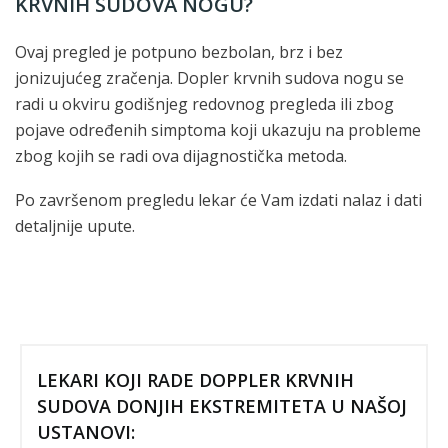
KRVNIH SUDOVA NOGU?
Ovaj pregled je potpuno bezbolan, brz i bez
jonizujućeg zračenja. Dopler krvnih sudova nogu se
radi u okviru godišnjeg redovnog pregleda ili zbog
pojave određenih simptoma koji ukazuju na probleme
zbog kojih se radi ova dijagnostička metoda.
Po završenom pregledu lekar će Vam izdati nalaz i dati
detaljnije upute.
LEKARI KOJI RADE DOPPLER KRVNIH
SUDOVA DONJIH EKSTREMITETA U NAŠOJ
USTANOVI: