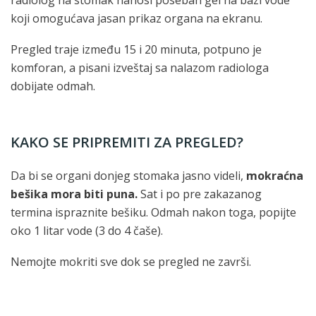
radiolog na stomak nanosi poseban gel na bazi vode
koji omogućava jasan prikaz organa na ekranu.
Pregled traje između 15 i 20 minuta, potpuno je
komforan, a pisani izveštaj sa nalazom radiologa
dobijate odmah.
KAKO SE PRIPREMITI ZA PREGLED?
Da bi se organi donjeg stomaka jasno videli,
mokraćna
bešika mora biti puna.
Sat i po pre zakazanog
termina ispraznite bešiku. Odmah nakon toga, popijte
oko 1 litar vode (3 do 4 čaše).
Nemojte mokriti sve dok se pregled ne završi.