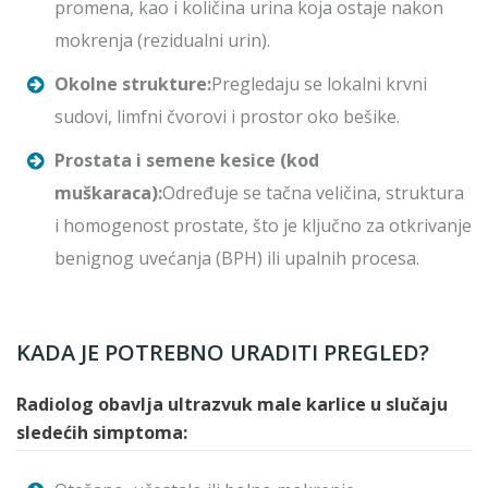
promena, kao i količina urina koja ostaje nakon
mokrenja (rezidualni urin).
Okolne strukture:
Pregledaju se lokalni krvni
sudovi, limfni čvorovi i prostor oko bešike.
Prostata i semene kesice (kod
muškaraca):
Određuje se tačna veličina, struktura
i homogenost prostate, što je ključno za otkrivanje
benignog uvećanja (BPH) ili upalnih procesa.
KADA JE POTREBNO URADITI PREGLED?
Radiolog obavlja ultrazvuk male karlice u slučaju
sledećih simptoma: