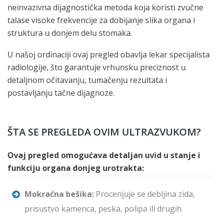
neinvazivna dijagnostička metoda koja koristi zvučne
talase visoke frekvencije za dobijanje slika organa i
struktura u donjem delu stomaka.
U našoj ordinaciji ovaj pregled obavlja lekar specijalista
radiologije, što garantuje vrhunsku preciznost u
detaljnom očitavanju, tumačenju rezultata i
postavljanju tačne dijagnoze.
ŠTA SE PREGLEDA OVIM ULTRAZVUKOM?
Ovaj pregled omogućava detaljan uvid u stanje i
funkciju organa donjeg urotrakta:
Mokraćna bešika:
Procenjuje se debljina zida,
prisustvo kamenca, peska, polipa ili drugih