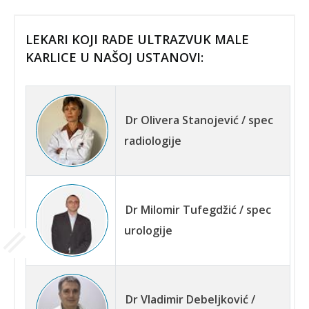
LEKARI KOJI RADE ULTRAZVUK MALE
KARLICE U NAŠOJ USTANOVI:
Dr Olivera Stanojević / spec
radiologije
Dr Milomir Tufegdžić / spec
urologije
Dr Vladimir Debeljković /