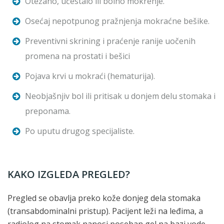
Otežano, učestalo ili bolno mokrenje.
Osećaj nepotpunog pražnjenja mokraćne bešike.
Preventivni skrining i praćenje ranije uočenih
promena na prostati i bešici
Pojava krvi u mokraći (hematurija).
Neobjašnjiv bol ili pritisak u donjem delu stomaka i
preponama.
Po uputu drugog specijaliste.
KAKO IZGLEDA PREGLED?
Pregled se obavlja preko kože donjeg dela stomaka
(transabdominalni pristup). Pacijent leži na leđima, a