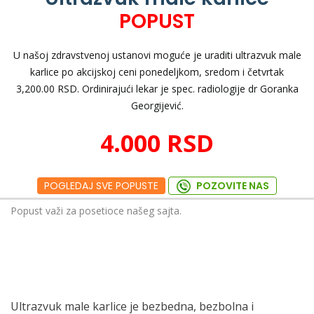
POPUST
U našoj zdravstvenoj ustanovi moguće je uraditi ultrazvuk male
karlice po akcijskoj ceni ponedeljkom, sredom i četvrtak
3,200.00 RSD. Ordinirajući lekar je spec. radiologije dr Goranka
Georgijević.
4.000 RSD
POGLEDAJ SVE POPUSTE
POZOVITE NAS
Popust važi za posetioce našeg sajta.
Ultrazvuk male karlice je bezbedna, bezbolna i