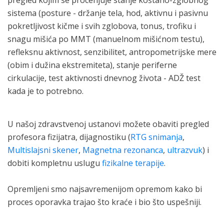
sistema (posture - držanje tela, hod, aktivnu i pasivnu
pokretljivost kičme i svih zglobova, tonus, trofiku i
snagu mišića po MMT (manuelnom mišićnom testu),
refleksnu aktivnost, senzibilitet, antropometrijske mere
(obim i dužina ekstremiteta), stanje periferne
cirkulacije, test aktivnosti dnevnog života - ADŽ test
kada je to potrebno.
U našoj zdravstvenoj ustanovi možete obaviti pregled
profesora fizijatra, dijagnostiku (
RTG snimanja
,
Multislajsni skener
,
Magnetna rezonanca
,
ultrazvuk
) i
dobiti kompletnu uslugu
fizikalne terapije
.
Opremljeni smo najsavremenijom opremom kako bi
proces oporavka trajao što kraće i bio što uspešniji.