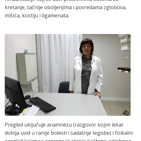
kretanje, tačnije oboljenjima i povredama zglobova,
mišića, kostiju i ligamenata.
Pregled uključuje anamnezu (razgovor kojim lekar
dobija uvid u ranije bolesti i sadašnje tegobe) i fizikalni
pregled kojim se procenjuje stanje koštano-zglobnog