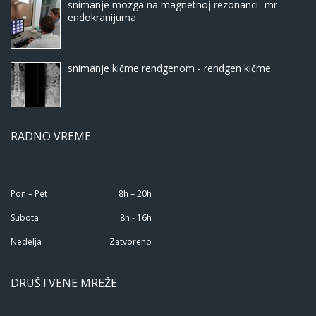
snimanje mozga na magnetnoj rezonanci- mr
endokranijuma
snimanje kičme rendgenom - rendgen kičme
RADNO VREME
Pon – Pet
8h – 20h
Subota
8h - 16h
Nedelja
Zatvoreno
DRUŠTVENE MREŽE