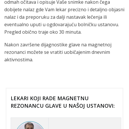
odmah očitava i opisuje Vaše snimke nakon čega
dobijete nalaz gde Vam lekar precizno i detaljno objasni
nalaz i da preporuku za dalji nastavak lečenja ili
eventualno uputi u ogdovarajuću bolničku ustanovu.
Pregled obično traje oko 30 minuta.
Nakon završene dijagnostike glave na magnetnoj
rezonanci možete se vratiti uobičajenim dnevnim
aktivnostima.
LEKARI KOJI RADE MAGNETNU
REZONANCU GLAVE U NAŠOJ USTANOVI: