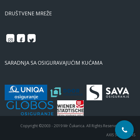
DRUŠTVENE MREŽE
SARADNJA SA OSIGURAVAJUĆIM KUĆAMA
Copyright ©2003 - 2019 Mr Čukarica. All Rights Reserved
AXIS SOLUTIONS