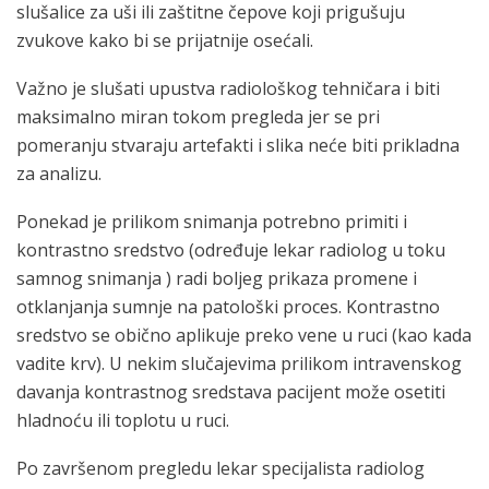
slušalice za uši ili zaštitne čepove koji prigušuju
zvukove kako bi se prijatnije osećali.
Važno je slušati upustva radiološkog tehničara i biti
maksimalno miran tokom pregleda jer se pri
pomeranju stvaraju artefakti i slika neće biti prikladna
za analizu.
Ponekad je prilikom snimanja potrebno primiti i
kontrastno sredstvo (određuje lekar radiolog u toku
samnog snimanja ) radi boljeg prikaza promene i
otklanjanja sumnje na patološki proces. Kontrastno
sredstvo se obično aplikuje preko vene u ruci (kao kada
vadite krv). U nekim slučajevima prilikom intravenskog
davanja kontrastnog sredstava pacijent može osetiti
hladnoću ili toplotu u ruci.
Po završenom pregledu lekar specijalista radiolog