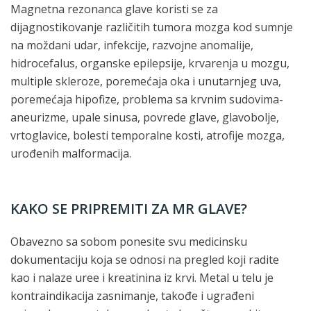
Magnetna rezonanca glave koristi se za
dijagnostikovanje različitih tumora mozga kod sumnje
na moždani udar, infekcije, razvojne anomalije,
hidrocefalus, organske epilepsije, krvarenja u mozgu,
multiple skleroze, poremećaja oka i unutarnjeg uva,
poremećaja hipofize, problema sa krvnim sudovima-
aneurizme, upale sinusa, povrede glave, glavobolje,
vrtoglavice, bolesti temporalne kosti, atrofije mozga,
urođenih malformacija.
KAKO SE PRIPREMITI ZA MR GLAVE?
Obavezno sa sobom ponesite svu medicinsku
dokumentaciju koja se odnosi na pregled koji radite
kao i nalaze uree i kreatinina iz krvi. Metal u telu je
kontraindikacija zasnimanje, takođe i ugrađeni