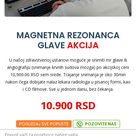
MAGNETNA REZONANCA
GLAVE
AKCIJA
U našoj zdravstvenoj ustanovi moguće je snimiti mr glave ili
angiografiju (snimanje krvnih sudova mozga) po akcijskoj ceni
10,900.00 RSD sem srede. Trajanje snimanja je oko 30min
nakon čega dobijate nalaz lekara radiologa u pisanoj formi, kao
i CD filmove. Sve u jednom danu, bez čekanja.
10.900 RSD
POGLEDAJ SVE POPUSTE
POZOVITE NAS
Popust važi za posetioce našeg sajta.