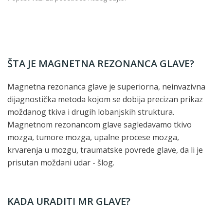
ŠTA JE MAGNETNA REZONANCA GLAVE?
Magnetna rezonanca glave je superiorna, neinvazivna
dijagnostička metoda kojom se dobija precizan prikaz
moždanog tkiva i drugih lobanjskih struktura.
Magnetnom rezonancom glave sagledavamo tkivo
mozga, tumore mozga, upalne procese mozga,
krvarenja u mozgu, traumatske povrede glave, da li je
prisutan moždani udar - šlog.
KADA URADITI MR GLAVE?