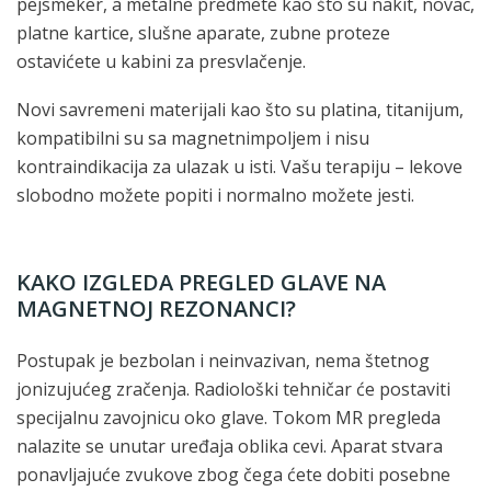
pejsmeker, a metalne predmete kao što su nakit, novac,
platne kartice, slušne aparate, zubne proteze
ostavićete u kabini za presvlačenje.
Novi savremeni materijali kao što su platina, titanijum,
kompatibilni su sa magnetnimpoljem i nisu
kontraindikacija za ulazak u isti. Vašu terapiju – lekove
slobodno možete popiti i normalno možete jesti.
KAKO IZGLEDA PREGLED GLAVE NA
MAGNETNOJ REZONANCI?
Postupak je bezbolan i neinvazivan, nema štetnog
jonizujućeg zračenja. Radiološki tehničar će postaviti
specijalnu zavojnicu oko glave. Tokom MR pregleda
nalazite se unutar uređaja oblika cevi. Aparat stvara
ponavljajuće zvukove zbog čega ćete dobiti posebne