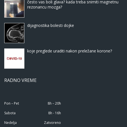
često vas boli glava? kada treba snimiti magnetnu
rezonancu mozga?
dijagnostika bolesti dojke
koje preglede uraditi nakon preležane korone?
RADNO VREME
Pon – Pet
8h – 20h
Subota
8h - 16h
Nedelja
Zatvoreno