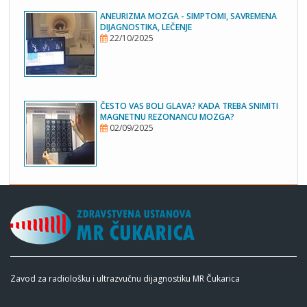
ANEURIZMA MOZGA - SIMPTOMI, SAVREMENA
DIJAGNOSTIKA, LEČENJE
22/10/2025
ČESTO VAS BOLI GLAVA? KADA TREBA SNIMITI
MAGNETNU REZONANCU MOZGA?
02/09/2025
Zavod za radiološku i ultrazvučnu dijagnostiku MR Čukarica