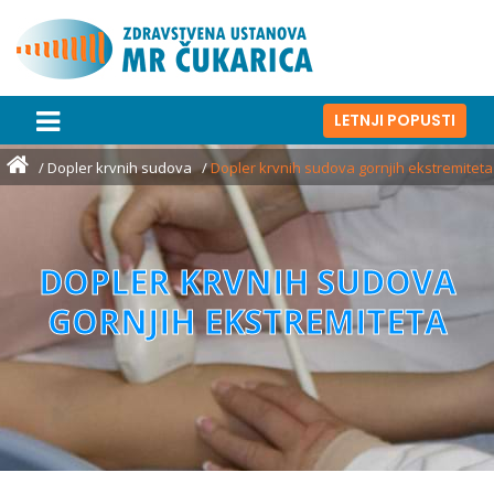
LETNJI POPUSTI
Dopler krvnih sudova
Dopler krvnih sudova gornjih ekstremiteta
DOPLER KRVNIH SUDOVA
GORNJIH EKSTREMITETA