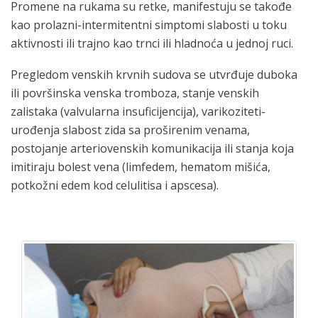
Promene na rukama su retke, manifestuju se takođe
kao prolazni-intermitentni simptomi slabosti u toku
aktivnosti ili trajno kao trnci ili hladnoća u jednoj ruci.
Pregledom venskih krvnih sudova se utvrđuje duboka
ili površinska venska tromboza, stanje venskih
zalistaka (valvularna insuficijencija), varikoziteti-
urođenja slabost zida sa proširenim venama,
postojanje arteriovenskih komunikacija ili stanja koja
imitiraju bolest vena (limfedem, hematom mišića,
potkožni edem kod celulitisa i apscesa).