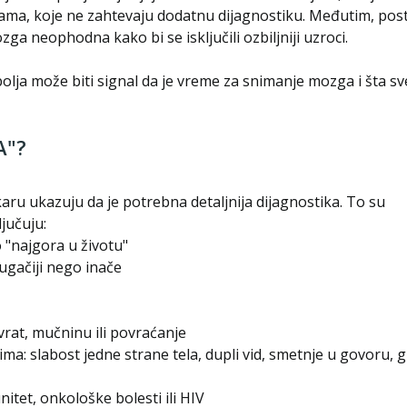
ama, koje ne zahtevaju dodatnu dijagnostiku. Međutim, pos
a neophodna kako bi se isključili ozbiljniji uzroci.
ja može biti signal da je vreme za snimanje mozga i šta sv
A"?
aru ukazuju da je potrebna detaljnija dijagnostika. To su
ljučuju:
 "najgora u životu"
ugačiji nego inače
rat, mučninu ili povraćanje
: slabost jedne strane tela, dupli vid, smetnje u govoru, 
itet, onkološke bolesti ili HIV