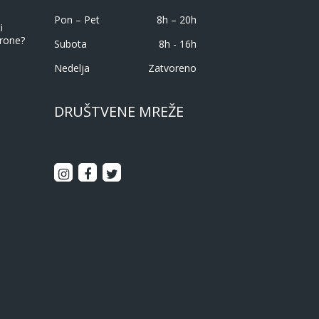
Pon – Pet
8h – 20h
i
rone?
Subota
8h - 16h
Nedelja
Zatvoreno
DRUŠTVENE MREŽE