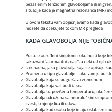
bezazlenim tenzionim glavoboljama ili migren
situacije kada je magnetna rezonanca (MR) mozg
U ovom tekstu vam objašnjavamo kada glavobol
možete da očekujete tokom MR pregleda.
KADA GLAVOBOLJA NIJE "OBIČN
Postoje određeni simptomi i okolnosti koje lek
takozvani “alarmantni znaci”, a neki od njih uk
Iznenadna, jaka glavobolja koja se opisuje kao
Promena u tipu glavobolje – ako vam je bol dr
Glavobolja koja se pogoršava vremenom
Glavobolja koja vas budi iz sna
Glavobolja uz povišenu temperaturu, ukočen v
Glavobolja udružena sa neurološkim simptomima
svesti, trnjenje lica ili udova
Glavobolja kod osoba koje imaju oslabljen imun