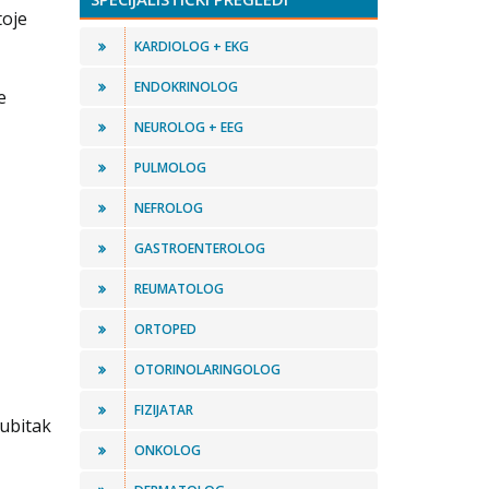
toje
KARDIOLOG + EKG
ENDOKRINOLOG
e
NEUROLOG + EEG
PULMOLOG
NEFROLOG
GASTROENTEROLOG
REUMATOLOG
ORTOPED
OTORINOLARINGOLOG
FIZIJATAR
gubitak
ONKOLOG