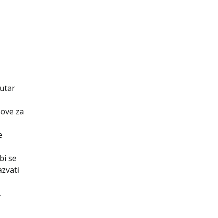
nutar
pove za
e
bi se
azvati
.