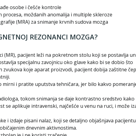
lađe osobe i češće kontrole
ih procesa, moždanih anomalija i multiple skleroze
rafije (MRA) za snimanje krvnih sudova mozga
AGNETNOJ REZONANCI MOZGA?
(MR), pacijent leži na pokretnom stolu koji se postavlja u
ostavlja specijalnu zavojnicu oko glave kako bi se dobio što
ih zvukova koje aparat proizvodi, pacijent dobija zaštitne če
niji.
irni i pratite uputstva tehničara, jer bilo kakvo pomeranj
adiologa, tokom snimanja se daje kontrastno sredstvo kako 
 se aplikuje intravenski, najčešće u venu na ruci, i može iz
e i izdaje pisani nalaz, koji se detaljno objašnjava pacijentu
uobičajenim dnevnim aktivnostima.
olan je i ne koristi zračenje.