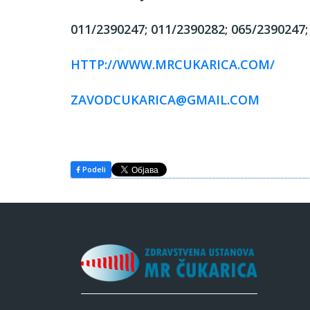
011/2390247; 011/2390282; 065/2390247;
HTTP://WWW.MRCUKARICA.COM/
ZAVODCUKARICA@GMAIL.COM
Podeli