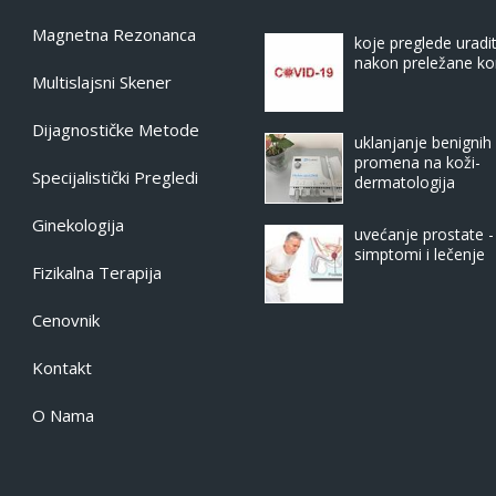
Magnetna Rezonanca
koje preglede uradit
nakon preležane ko
Multislajsni Skener
Dijagnostičke Metode
uklanjanje benignih
promena na koži-
Specijalistički Pregledi
dermatologija
Ginekologija
uvećanje prostate -
simptomi i lečenje
Fizikalna Terapija
Cenovnik
Kontakt
O Nama