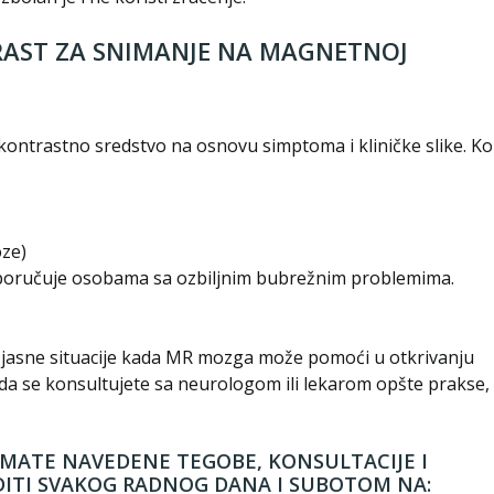
RAST ZA SNIMANJE NA MAGNETNOJ
 kontrastno sredstvo na osnovu simptoma i kliničke slike. K
oze)
eporučuje osobama sa ozbiljnim bubrežnim problemima.
e jasne situacije kada MR mozga može pomoći u otkrivanju
e da se konsultujete sa neurologom ili lekarom opšte prakse, 
 IMATE NAVEDENE TEGOBE, KONSULTACIJE I
DITI SVAKOG RADNOG DANA I SUBOTOM NA: