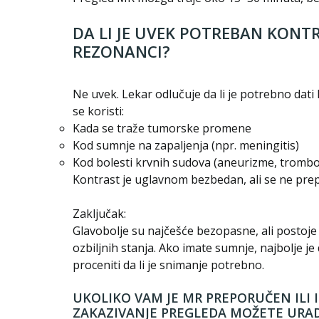
DA LI JE UVEK POTREBAN KONT
REZONANCI?
Ne uvek. Lekar odlučuje da li je potrebno dati
se koristi:
Kada se traže tumorske promene
Kod sumnje na zapaljenja (npr. meningitis)
Kod bolesti krvnih sudova (aneurizme, tromb
Kontrast je uglavnom bezbedan, ali se ne pr
Zaključak:
Glavobolje su najčešće bezopasne, ali postoj
ozbiljnih stanja. Ako imate sumnje, najbolje j
proceniti da li je snimanje potrebno.
UKOLIKO VAM JE MR PREPORUČEN ILI
ZAKAZIVANJE PREGLEDA MOŽETE URA