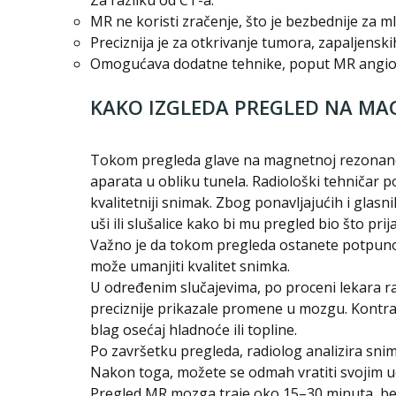
MR ne koristi zračenje, što je bezbednije za m
Preciznija je za otkrivanje tumora, zapaljensk
Omogućava dodatne tehnike, poput MR angiog
KAKO IZGLEDA PREGLED NA M
Tokom pregleda glave na magnetnoj rezonanci 
aparata u obliku tunela. Radiološki tehničar p
kvalitetniji snimak. Zbog ponavljajućih i glasn
uši ili slušalice kako bi mu pregled bio što prijat
Važno je da tokom pregleda ostanete potpuno m
može umanjiti kvalitet snimka.
U određenim slučajevima, po proceni lekara r
preciznije prikazale promene u mozgu. Kontrast
blag osećaj hladnoće ili topline.
Po završetku pregleda, radiolog analizira snimk
Nakon toga, možete se odmah vratiti svojim 
Pregled MR mozga traje oko 15–30 minuta, bezb