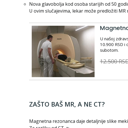
Nova glavobolja kod osoba starijih od 50 god
U ovim slučajevima, lekar može predložiti MR 
Magnetna
U našoj zdravs
10.900 RSD i c
subotom.
12.500 RS
ZAŠTO BAŠ MR, A NE CT?
Magnetna rezonanca daje detaljnije slike meki
Za razliku od CT-a: