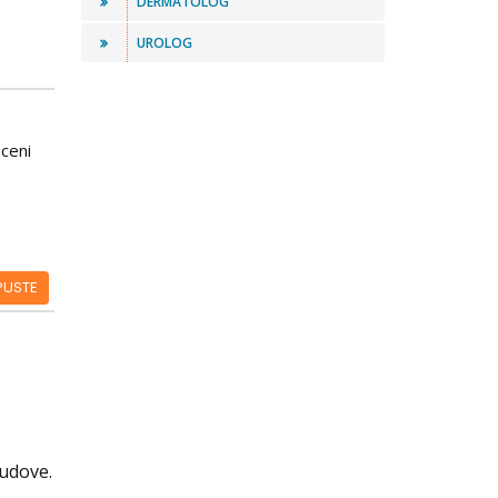
DERMATOLOG
UROLOG
 ceni
PUSTE
sudove.