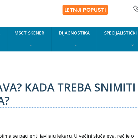
LETNJI POPUSTI
A
MSCT SKENER
DIJAGNOSTIKA
SPECIJALISTIČKI
 magnetnu rezonancu mozga?
LAVA? KADA TREBA SNIMI
A?
ma se pacijenti javljaju lekaru. U većini slučajeva, reč je o