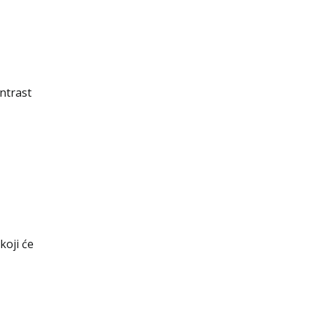
ontrast
koji će