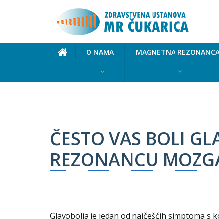
O NAMA
MAGNETNA REZONANC
Blog
Često vas boli glava? Kada treba snimiti
ČESTO VAS BOLI G
REZONANCU MOZG
Glavobolja je jedan od najčešćih simptoma s koji