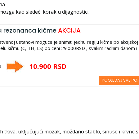
ina
mozga kao sledeći korak u dijagnostici.
 rezonanca kičme
AKCIJA
tvenoj ustanovi moguće je snimiti jednu regiju kičme po akcijskoj
elu kičmu (C, TH, LS) po ceni 29.000RSD , svakim radnim danom i
10.900 RSD
D
POGLEDAJ SVE PO
h tkiva, uključujući mozak, moždano stablo, sinuse i krvne 